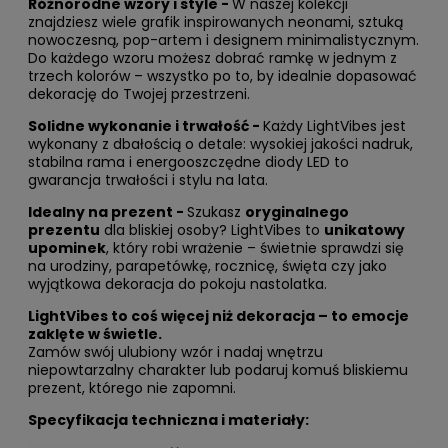
Różnorodne wzory i style -
W naszej kolekcji
znajdziesz wiele grafik inspirowanych neonami, sztuką
nowoczesną, pop-artem i designem minimalistycznym.
Do każdego wzoru możesz dobrać ramkę w jednym z
trzech kolorów – wszystko po to, by idealnie dopasować
dekorację do Twojej przestrzeni.
Solidne wykonanie i trwałość -
Każdy LightVibes jest
wykonany z dbałością o detale: wysokiej jakości nadruk,
stabilna rama i energooszczędne diody LED to
gwarancja trwałości i stylu na lata.
Idealny na prezent -
Szukasz
oryginalnego
prezentu
dla bliskiej osoby? LightVibes to
unikatowy
upominek
, który robi wrażenie – świetnie sprawdzi się
na urodziny, parapetówkę, rocznicę, święta czy jako
wyjątkowa dekoracja do pokoju nastolatka.
LightVibes to coś więcej niż dekoracja – to emocje
zaklęte w świetle.
Zamów swój ulubiony wzór i nadaj wnętrzu
niepowtarzalny charakter lub podaruj komuś bliskiemu
prezent, którego nie zapomni.
Specyfikacja techniczna i materiały: