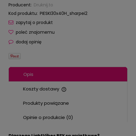
Producent:
Druknij.to
Kod produktu:
PIESKI30x40H_sharpei2
zapytaj o produkt
poleć znajomemu
dodaj opinię
Opis
Koszty dostawy
Cena nie zawiera ewentualnych kosztów płatności
Produkty powiązane
Opinie o produkcie (0)
Dlaczego LightVibes PSY są wyjątkowe?