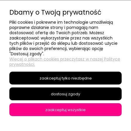
Dbamy o Twoją prywatność
Pliki cookies i pokrewne im technologie umożliwiają
poprawne działanie strony i pomagają nam
dostosować ofertę do Twoich potrzeb. Możesz
- Moje konto -
zaakceptować wykorzystanie przez nas wszystkich
tych plików i przejść do sklepu lub dostosować użycie
plików do swoich preferencji, wybierając opcję
"Dostosuj zgody".
- Social Media -
Więcej o plikach cookies przeczytasz w naszej Polityce
prywatności.
- Informacje -
zaakceptuj tylko niezbędne
- O nas -
dostosuj zgody
zaakceptuj wszystkie
Modyfikacje sklepów Shoper
pokaż pełną wersję strony