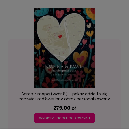
Serce z mapą (wzór 8) - pokaż gdzie to się
zaczęło! Podświetlany obraz personalizowany
led Lightvibes
279,00 zł
wybierz i dodaj do koszyka