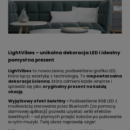
LightVibes – unikalna dekoracja LED i idealny
pomysł na prezent
LightVibes
to nowoczesna, podświetlana grafika LED,
która łączy estetykę z technologią. To
niepowtarzalna
dekoracja ścienna
, która odmieni każde wnętrze i
sprawdzi się jako
oryginalny prezent na każdą
okazję
.
Wyjątkowy efekt świetlny -
Podświetlenie RGB LED z
możliwością sterowania przez Bluetooth (za pomocą
darmowej aplikacji) pozwala uzyskać setki efektów
świetlnych – od płynnych przejść kolorów po pulsowanie
w rytm muzyki. Twój obraz naprawdę ożyje!