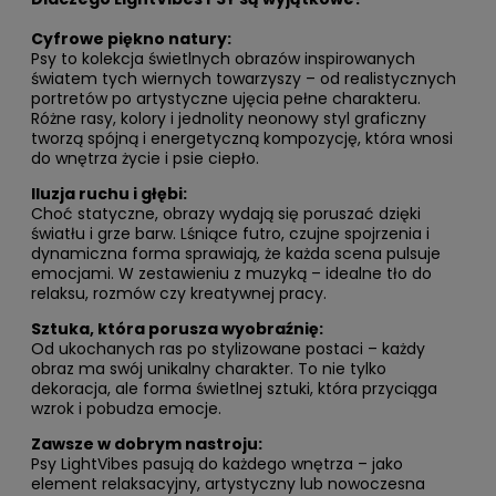
Cyfrowe piękno natury:
Psy to kolekcja świetlnych obrazów inspirowanych
światem tych wiernych towarzyszy – od realistycznych
portretów po artystyczne ujęcia pełne charakteru.
Różne rasy, kolory i jednolity neonowy styl graficzny
tworzą spójną i energetyczną kompozycję, która wnosi
do wnętrza życie i psie ciepło.
Iluzja ruchu i głębi:
Choć statyczne, obrazy wydają się poruszać dzięki
światłu i grze barw. Lśniące futro, czujne spojrzenia i
dynamiczna forma sprawiają, że każda scena pulsuje
emocjami. W zestawieniu z muzyką – idealne tło do
relaksu, rozmów czy kreatywnej pracy.
Sztuka, która porusza wyobraźnię:
Od ukochanych ras po stylizowane postaci – każdy
obraz ma swój unikalny charakter. To nie tylko
dekoracja, ale forma świetlnej sztuki, która przyciąga
wzrok i pobudza emocje.
Zawsze w dobrym nastroju:
Psy LightVibes pasują do każdego wnętrza – jako
element relaksacyjny, artystyczny lub nowoczesna