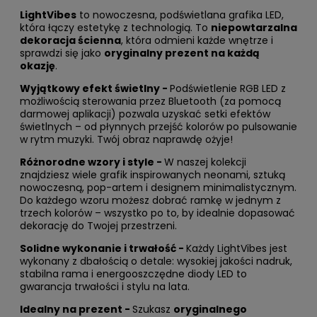
LightVibes
to nowoczesna, podświetlana grafika LED,
która łączy estetykę z technologią. To
niepowtarzalna
dekoracja ścienna
, która odmieni każde wnętrze i
sprawdzi się jako
oryginalny prezent na każdą
okazję
.
Wyjątkowy efekt świetlny -
Podświetlenie RGB LED z
możliwością sterowania przez Bluetooth (za pomocą
darmowej aplikacji) pozwala uzyskać setki efektów
świetlnych – od płynnych przejść kolorów po pulsowanie
w rytm muzyki. Twój obraz naprawdę ożyje!
Różnorodne wzory i style -
W naszej kolekcji
znajdziesz wiele grafik inspirowanych neonami, sztuką
nowoczesną, pop-artem i designem minimalistycznym.
Do każdego wzoru możesz dobrać ramkę w jednym z
trzech kolorów – wszystko po to, by idealnie dopasować
dekorację do Twojej przestrzeni.
Solidne wykonanie i trwałość -
Każdy LightVibes jest
wykonany z dbałością o detale: wysokiej jakości nadruk,
stabilna rama i energooszczędne diody LED to
gwarancja trwałości i stylu na lata.
Idealny na prezent -
Szukasz
oryginalnego