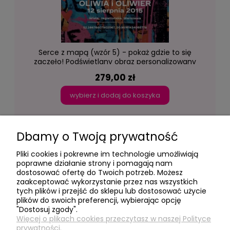
Serce z mapą (wzór 5) - pokaż gdzie to się
zaczęło! Podświetlany obraz personalizowany
led Lightvibes
279,00 zł
wybierz i dodaj do koszyka
Dbamy o Twoją prywatność
Pliki cookies i pokrewne im technologie umożliwiają
poprawne działanie strony i pomagają nam
dostosować ofertę do Twoich potrzeb. Możesz
- Moje konto -
zaakceptować wykorzystanie przez nas wszystkich
tych plików i przejść do sklepu lub dostosować użycie
plików do swoich preferencji, wybierając opcję
"Dostosuj zgody".
- Social Media -
Więcej o plikach cookies przeczytasz w naszej Polityce
prywatności.