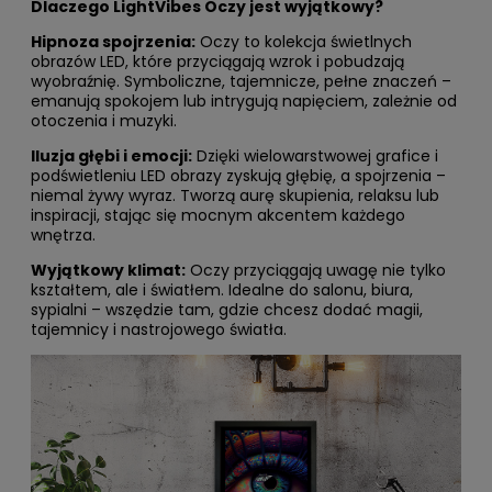
Dlaczego LightVibes Oczy jest wyjątkowy?
Hipnoza spojrzenia:
Oczy to kolekcja świetlnych
obrazów LED, które przyciągają wzrok i pobudzają
wyobraźnię. Symboliczne, tajemnicze, pełne znaczeń –
emanują spokojem lub intrygują napięciem, zależnie od
otoczenia i muzyki.
Iluzja głębi i emocji:
Dzięki wielowarstwowej grafice i
podświetleniu LED obrazy zyskują głębię, a spojrzenia –
niemal żywy wyraz. Tworzą aurę skupienia, relaksu lub
inspiracji, stając się mocnym akcentem każdego
wnętrza.
Wyjątkowy klimat:
Oczy przyciągają uwagę nie tylko
kształtem, ale i światłem. Idealne do salonu, biura,
sypialni – wszędzie tam, gdzie chcesz dodać magii,
tajemnicy i nastrojowego światła.