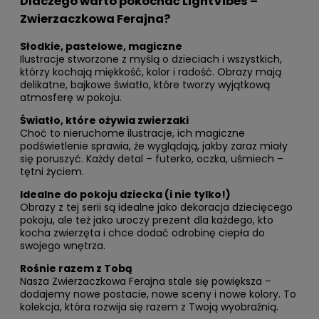
Dlaczego warto pokochać LightVibes –
Zwierzaczkowa Ferajna?
Słodkie, pastelowe, magiczne
Ilustracje stworzone z myślą o dzieciach i wszystkich,
którzy kochają miękkość, kolor i radość. Obrazy mają
delikatne, bajkowe światło, które tworzy wyjątkową
atmosferę w pokoju.
Światło, które ożywia zwierzaki
Choć to nieruchome ilustracje, ich magiczne
podświetlenie sprawia, że wyglądają, jakby zaraz miały
się poruszyć. Każdy detal – futerko, oczka, uśmiech –
tętni życiem.
Idealne do pokoju dziecka (i nie tylko!)
Obrazy z tej serii są idealne jako dekoracja dziecięcego
pokoju, ale też jako uroczy prezent dla każdego, kto
kocha zwierzęta i chce dodać odrobinę ciepła do
swojego wnętrza.
Rośnie razem z Tobą
Nasza Zwierzaczkowa Ferajna stale się powiększa –
dodajemy nowe postacie, nowe sceny i nowe kolory. To
kolekcja, która rozwija się razem z Twoją wyobraźnią.