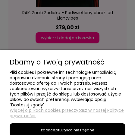
RAK. Znaki Zodiaku - Podświetlany obraz led
Lightvibes
279,00 zł
wybierz i dodaj do koszyka
Dbamy o Twoją prywatność
Pliki cookies i pokrewne im technologie umożliwiają
poprawne działanie strony i pomagają nam
dostosować ofertę do Twoich potrzeb. Możesz
- Moje konto -
zaakceptować wykorzystanie przez nas wszystkich
tych plików i przejść do sklepu lub dostosować użycie
plików do swoich preferencji, wybierając opcję
"Dostosuj zgody".
- Social Media -
Więcej o plikach cookies przeczytasz w naszej Polityce
prywatności.
- Informacje -
zaakceptuj tylko niezbędne