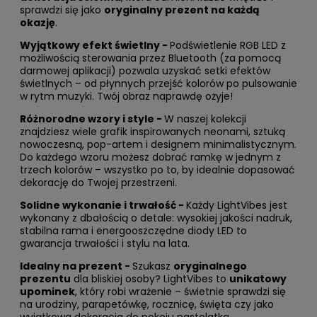
sprawdzi się jako
oryginalny prezent na każdą
okazję
.
Wyjątkowy efekt świetlny -
Podświetlenie RGB LED z
możliwością sterowania przez Bluetooth (za pomocą
darmowej aplikacji) pozwala uzyskać setki efektów
świetlnych – od płynnych przejść kolorów po pulsowanie
w rytm muzyki. Twój obraz naprawdę ożyje!
Różnorodne wzory i style -
W naszej kolekcji
znajdziesz wiele grafik inspirowanych neonami, sztuką
nowoczesną, pop-artem i designem minimalistycznym.
Do każdego wzoru możesz dobrać ramkę w jednym z
trzech kolorów – wszystko po to, by idealnie dopasować
dekorację do Twojej przestrzeni.
Solidne wykonanie i trwałość -
Każdy LightVibes jest
wykonany z dbałością o detale: wysokiej jakości nadruk,
stabilna rama i energooszczędne diody LED to
gwarancja trwałości i stylu na lata.
Idealny na prezent -
Szukasz
oryginalnego
prezentu
dla bliskiej osoby? LightVibes to
unikatowy
upominek
, który robi wrażenie – świetnie sprawdzi się
na urodziny, parapetówkę, rocznicę, święta czy jako