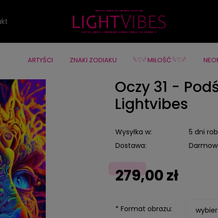
y
Oczy 31 - Podświetlany obraz led Lightvibes
akt
ARTYŚCI
ZNAKI ZODIAKU
‪‪𓆩♡𓆪 MIŁOŚĆ 𓆩♡𓆪 ‪
NEO
Oczy 31 - Pod
Lightvibes
Wysyłka w:
5 dni ro
Dostawa:
Darmow
Cena nie zawiera ewentualnych
279,00 zł
kosztów płatności
*
Format obrazu: