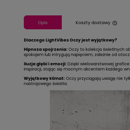
Opis
Koszty dostawy
Cena n
Dlaczego LightVibes Oczy jest wyjątkowy?
kosztó
Hipnoza spojrzenia:
Oczy to kolekcja świetlnych o
spokojem lub intrygują napięciem, zależnie od otocz
Iluzja głębi i emocji:
Dzięki wielowarstwowej grafice 
inspiracji, stając się mocnym akcentem każdego wn
Wyjątkowy klimat:
Oczy przyciągają uwagę nie tylko
nastrojowego światła.