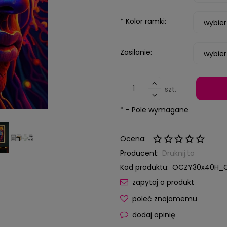
*
Kolor ramki:
Zasilanie:
szt.
*
- Pole wymagane
Ocena:
Producent:
Druknij.to
Kod produktu:
OCZY30x40H_O
zapytaj o produkt
poleć znajomemu
dodaj opinię