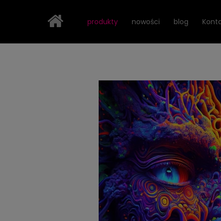
Strona główna
Światy Fantastyczne Lightvibes
Ocz
produkty
nowości
blog
Kont