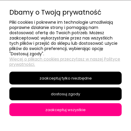
Dbamy o Twoją prywatność
Pliki cookies i pokrewne im technologie umożliwiają
poprawne działanie strony i pomagają nam
dostosować ofertę do Twoich potrzeb. Możesz
- Moje konto -
zaakceptować wykorzystanie przez nas wszystkich
tych plików i przejść do sklepu lub dostosować użycie
plików do swoich preferencji, wybierając opcję
"Dostosuj zgody".
- Social Media -
Więcej o plikach cookies przeczytasz w naszej Polityce
prywatności.
- Informacje -
zaakceptuj tylko niezbędne
- O nas -
dostosuj zgody
zaakceptuj wszystkie
Modyfikacje sklepów Shoper
pokaż pełną wersję strony