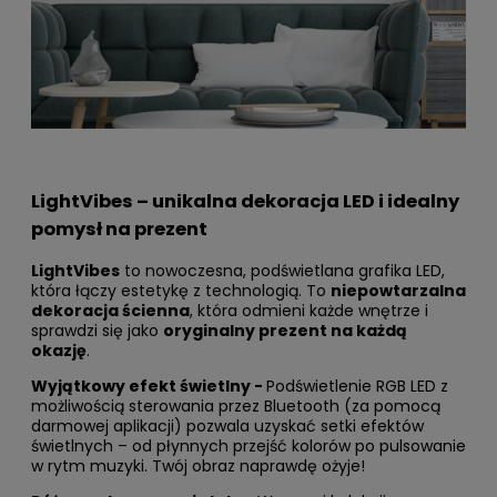
LightVibes – unikalna dekoracja LED i idealny
pomysł na prezent
LightVibes
to nowoczesna, podświetlana grafika LED,
która łączy estetykę z technologią. To
niepowtarzalna
dekoracja ścienna
, która odmieni każde wnętrze i
sprawdzi się jako
oryginalny prezent na każdą
okazję
.
Wyjątkowy efekt świetlny -
Podświetlenie RGB LED z
możliwością sterowania przez Bluetooth (za pomocą
darmowej aplikacji) pozwala uzyskać setki efektów
świetlnych – od płynnych przejść kolorów po pulsowanie
w rytm muzyki. Twój obraz naprawdę ożyje!