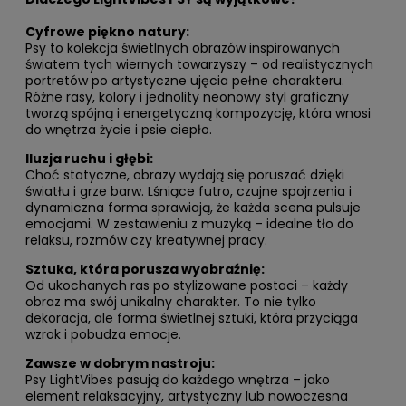
Cyfrowe piękno natury:
Psy to kolekcja świetlnych obrazów inspirowanych
światem tych wiernych towarzyszy – od realistycznych
portretów po artystyczne ujęcia pełne charakteru.
Różne rasy, kolory i jednolity neonowy styl graficzny
tworzą spójną i energetyczną kompozycję, która wnosi
do wnętrza życie i psie ciepło.
Iluzja ruchu i głębi:
Choć statyczne, obrazy wydają się poruszać dzięki
światłu i grze barw. Lśniące futro, czujne spojrzenia i
dynamiczna forma sprawiają, że każda scena pulsuje
emocjami. W zestawieniu z muzyką – idealne tło do
relaksu, rozmów czy kreatywnej pracy.
Sztuka, która porusza wyobraźnię:
Od ukochanych ras po stylizowane postaci – każdy
obraz ma swój unikalny charakter. To nie tylko
dekoracja, ale forma świetlnej sztuki, która przyciąga
wzrok i pobudza emocje.
Zawsze w dobrym nastroju:
Psy LightVibes pasują do każdego wnętrza – jako
element relaksacyjny, artystyczny lub nowoczesna