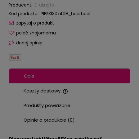
Producent:
Druknij.to
Kod produktu:
PIESKI30x40H_boerboel
zapytaj o produkt
poleć znajomemu
dodaj opinię
Opis
Koszty dostawy
Cena nie zawiera ewentualnych kosztów płatności
Produkty powiązane
Opinie o produkcie (0)
Dlaczego LightVibes PSY są wyjątkowe?