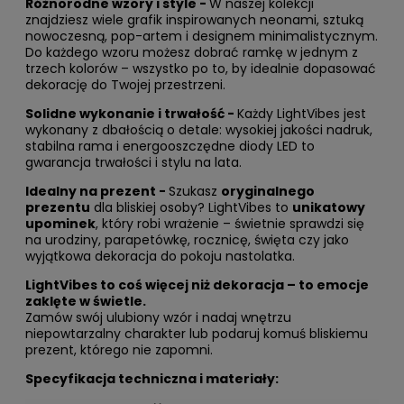
Różnorodne wzory i style -
W naszej kolekcji
znajdziesz wiele grafik inspirowanych neonami, sztuką
nowoczesną, pop-artem i designem minimalistycznym.
Do każdego wzoru możesz dobrać ramkę w jednym z
trzech kolorów – wszystko po to, by idealnie dopasować
dekorację do Twojej przestrzeni.
Solidne wykonanie i trwałość -
Każdy LightVibes jest
wykonany z dbałością o detale: wysokiej jakości nadruk,
stabilna rama i energooszczędne diody LED to
gwarancja trwałości i stylu na lata.
Idealny na prezent -
Szukasz
oryginalnego
prezentu
dla bliskiej osoby? LightVibes to
unikatowy
upominek
, który robi wrażenie – świetnie sprawdzi się
na urodziny, parapetówkę, rocznicę, święta czy jako
wyjątkowa dekoracja do pokoju nastolatka.
LightVibes to coś więcej niż dekoracja – to emocje
zaklęte w świetle.
Zamów swój ulubiony wzór i nadaj wnętrzu
niepowtarzalny charakter lub podaruj komuś bliskiemu
prezent, którego nie zapomni.
Specyfikacja techniczna i materiały: