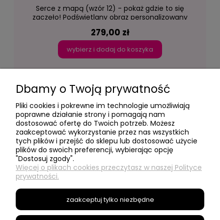
Serce z mapą (wzór 12) - pokaż gdzie to się
zaczęło! Podświetlany obraz personalizowany
led Lightvibes
279,00 zł
wybierz i dodaj do koszyka
Dbamy o Twoją prywatność
Pliki cookies i pokrewne im technologie umożliwiają
poprawne działanie strony i pomagają nam
dostosować ofertę do Twoich potrzeb. Możesz
- Moje konto -
zaakceptować wykorzystanie przez nas wszystkich
tych plików i przejść do sklepu lub dostosować użycie
plików do swoich preferencji, wybierając opcję
"Dostosuj zgody".
- Social Media -
Więcej o plikach cookies przeczytasz w naszej Polityce
prywatności.
- Informacje -
zaakceptuj tylko niezbędne
- O nas -