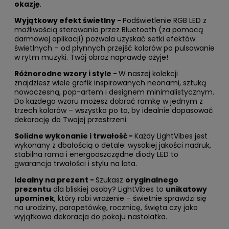
okazję
.
Wyjątkowy efekt świetlny -
Podświetlenie RGB LED z
możliwością sterowania przez Bluetooth (za pomocą
darmowej aplikacji) pozwala uzyskać setki efektów
świetlnych – od płynnych przejść kolorów po pulsowanie
w rytm muzyki. Twój obraz naprawdę ożyje!
Różnorodne wzory i style -
W naszej kolekcji
znajdziesz wiele grafik inspirowanych neonami, sztuką
nowoczesną, pop-artem i designem minimalistycznym.
Do każdego wzoru możesz dobrać ramkę w jednym z
trzech kolorów – wszystko po to, by idealnie dopasować
dekorację do Twojej przestrzeni.
Solidne wykonanie i trwałość -
Każdy LightVibes jest
wykonany z dbałością o detale: wysokiej jakości nadruk,
stabilna rama i energooszczędne diody LED to
gwarancja trwałości i stylu na lata.
Idealny na prezent -
Szukasz
oryginalnego
prezentu
dla bliskiej osoby? LightVibes to
unikatowy
upominek
, który robi wrażenie – świetnie sprawdzi się
na urodziny, parapetówkę, rocznicę, święta czy jako
wyjątkowa dekoracja do pokoju nastolatka.