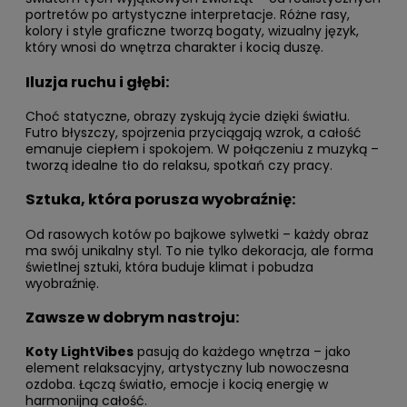
portretów po artystyczne interpretacje. Różne rasy,
kolory i style graficzne tworzą bogaty, wizualny język,
który wnosi do wnętrza charakter i kocią duszę.
Iluzja ruchu i głębi:
Choć statyczne, obrazy zyskują życie dzięki światłu.
Futro błyszczy, spojrzenia przyciągają wzrok, a całość
emanuje ciepłem i spokojem. W połączeniu z muzyką –
tworzą idealne tło do relaksu, spotkań czy pracy.
Sztuka, która porusza wyobraźnię:
Od rasowych kotów po bajkowe sylwetki – każdy obraz
ma swój unikalny styl. To nie tylko dekoracja, ale forma
świetlnej sztuki, która buduje klimat i pobudza
wyobraźnię.
Zawsze w dobrym nastroju:
Koty LightVibes
pasują do każdego wnętrza – jako
element relaksacyjny, artystyczny lub nowoczesna
ozdoba. Łączą światło, emocje i kocią energię w
harmonijną całość.