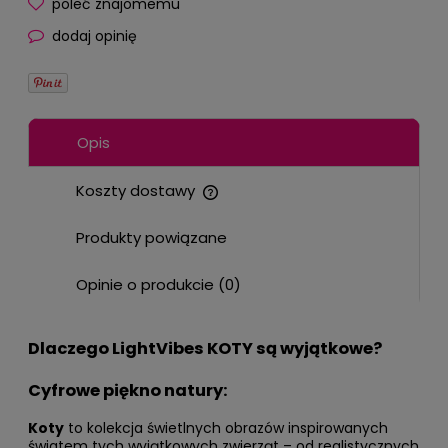
poleć znajomemu
dodaj opinię
Opis
Koszty dostawy
Cena nie zawiera ewentualnych kosztów płatności
Produkty powiązane
Opinie o produkcie (0)
Dlaczego LightVibes
KOTY
są wyjątkowe?
Cyfrowe piękno natury:
Koty
to kolekcja świetlnych obrazów inspirowanych
światem tych wyjątkowych zwierząt – od realistycznych