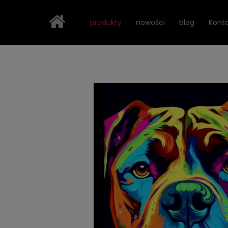
Strona główna
Zwierzęta Lightvibes
Psiaki
Mast
produkty
nowości
blog
Kont