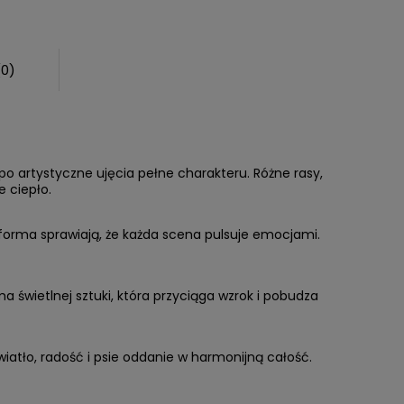
(0)
o artystyczne ujęcia pełne charakteru. Różne rasy,
e ciepło.
a forma sprawiają, że każda scena pulsuje emocjami.
a świetlnej sztuki, która przyciąga wzrok i pobudza
iatło, radość i psie oddanie w harmonijną całość.