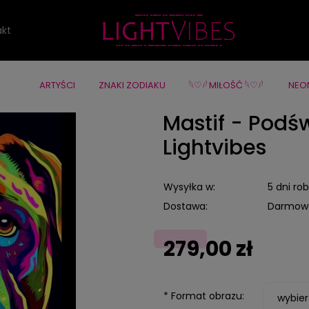
if - Podświetlany obraz led Lightvibes
akt
ARTYŚCI
ZNAKI ZODIAKU
‪‪𓆩♡𓆪 MIŁOŚĆ 𓆩♡𓆪 ‪
NEO
Mastif - Podś
Lightvibes
Wysyłka w:
5 dni ro
Dostawa:
Darmow
Cena nie zawiera ewentualnych
279,00 zł
kosztów płatności
*
Format obrazu: