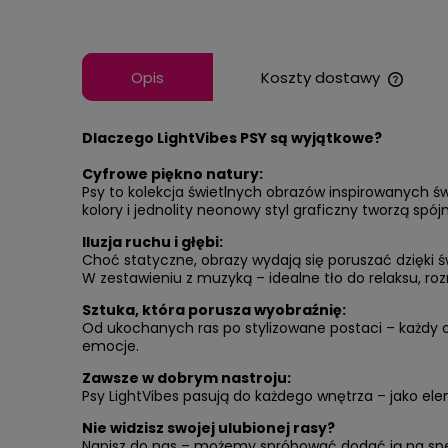
Opis
Koszty dostawy
Cena n
Dlaczego LightVibes PSY są wyjątkowe?
kosztó
Cyfrowe piękno natury:
Psy to kolekcja świetlnych obrazów inspirowanych ś
kolory i jednolity neonowy styl graficzny tworzą spó
Iluzja ruchu i głębi:
Choć statyczne, obrazy wydają się poruszać dzięki ś
W zestawieniu z muzyką – idealne tło do relaksu, r
Sztuka, która porusza wyobraźnię:
Od ukochanych ras po stylizowane postaci – każdy obr
emocje.
Zawsze w dobrym nastroju:
Psy LightVibes pasują do każdego wnętrza – jako ele
Nie widzisz swojej ulubionej rasy?
Napisz do nas – możemy spróbować dodać ją na spe