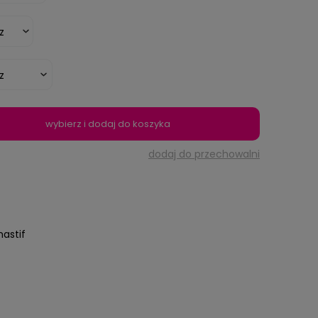
wybierz i dodaj do koszyka
dodaj do przechowalni
astif