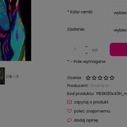
*
Kolor ramki:
Zasilanie:
szt.
*
- Pole wymagane
Ocena:
Producent:
Druknij.to
Kod produktu:
PIESKI30x40H_m
zapytaj o produkt
poleć znajomemu
dodaj opinię