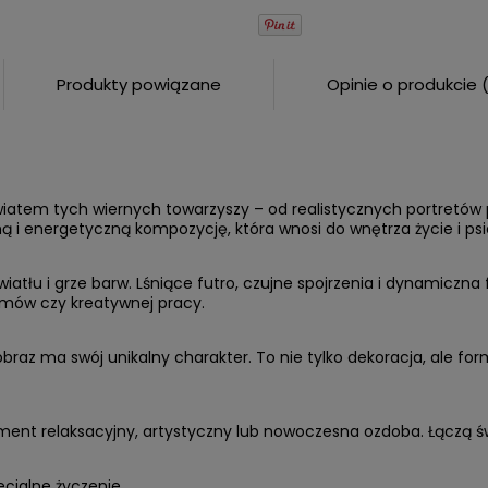
Produkty powiązane
Opinie o produkcie 
ie zawiera ewentualnych
w płatności
wiatem tych wiernych towarzyszy – od realistycznych portretów p
jną i energetyczną kompozycję, która wnosi do wnętrza życie i psi
wiatłu i grze barw. Lśniące futro, czujne spojrzenia i dynamiczn
ozmów czy kreatywnej pracy.
az ma swój unikalny charakter. To nie tylko dekoracja, ale form
ment relaksacyjny, artystyczny lub nowoczesna ozdoba. Łączą św
cjalne życzenie.