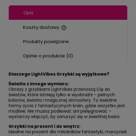
Opis
Koszty dostawy
Cena nie zawiera ewentualnych kosztów płatności
Produkty powiązane
Opinie o produkcie (0)
Dlaczego LightVibes Grzybki są wyjątkowe?
Światło z innego wymiaru:
Obrazy z grzybkami LightVibes przenoszą Cię do
światów, które istnieją tylko w wyobraźni – pełnych
kolorów, światła i magicznej atmosfery. To świetlne
formy życia z fantastycznych krain, gdzie wszystko jest
możliwe. Nie musisz podlewać ani pielęgnować –
wystarczy włączyć, by zanurzyć się w świetlnej baśni.
Grzybki na prezent i do wnętrz:
Idealne na prezent dla miłośników fantastyki, marzycieli