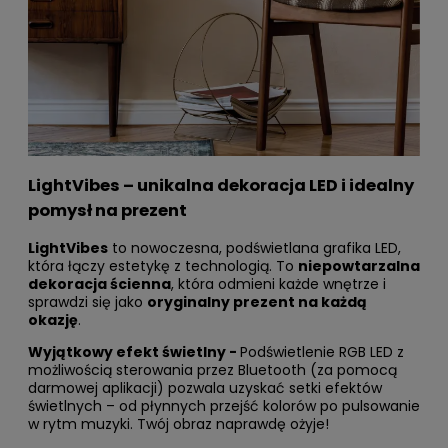
LightVibes – unikalna dekoracja LED i idealny
pomysł na prezent
LightVibes
to nowoczesna, podświetlana grafika LED,
która łączy estetykę z technologią. To
niepowtarzalna
dekoracja ścienna
, która odmieni każde wnętrze i
sprawdzi się jako
oryginalny prezent na każdą
okazję
.
Wyjątkowy efekt świetlny -
Podświetlenie RGB LED z
możliwością sterowania przez Bluetooth (za pomocą
darmowej aplikacji) pozwala uzyskać setki efektów
świetlnych – od płynnych przejść kolorów po pulsowanie
w rytm muzyki. Twój obraz naprawdę ożyje!