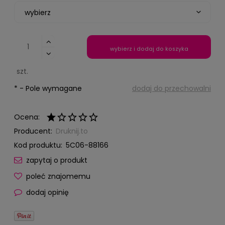
wybierz i dodaj do koszyka
szt.
*
- Pole wymagane
dodaj do przechowalni
Ocena:
Producent:
Druknij.to
Kod produktu:
5C06-88166
zapytaj o produkt
poleć znajomemu
dodaj opinię