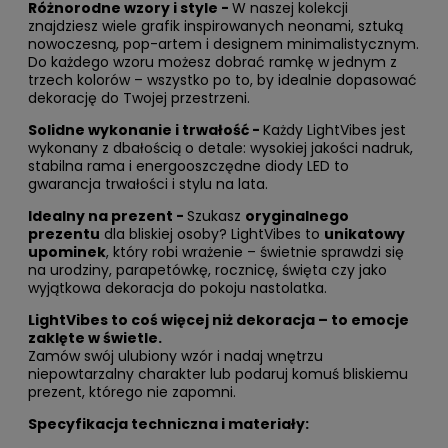
Różnorodne wzory i style -
W naszej kolekcji
znajdziesz wiele grafik inspirowanych neonami, sztuką
nowoczesną, pop-artem i designem minimalistycznym.
Do każdego wzoru możesz dobrać ramkę w jednym z
trzech kolorów – wszystko po to, by idealnie dopasować
dekorację do Twojej przestrzeni.
Solidne wykonanie i trwałość -
Każdy LightVibes jest
wykonany z dbałością o detale: wysokiej jakości nadruk,
stabilna rama i energooszczędne diody LED to
gwarancja trwałości i stylu na lata.
Idealny na prezent -
Szukasz
oryginalnego
prezentu
dla bliskiej osoby? LightVibes to
unikatowy
upominek
, który robi wrażenie – świetnie sprawdzi się
na urodziny, parapetówkę, rocznicę, święta czy jako
wyjątkowa dekoracja do pokoju nastolatka.
LightVibes to coś więcej niż dekoracja – to emocje
zaklęte w świetle.
Zamów swój ulubiony wzór i nadaj wnętrzu
niepowtarzalny charakter lub podaruj komuś bliskiemu
prezent, którego nie zapomni.
Specyfikacja techniczna i materiały: