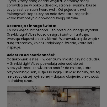
i tych, którzy chcą dodać wnętrzu odrobiny magii.
Sprawdzą się w pokoju dziecka, salonie, sypialni, biurze
czy przestrzeniach twórczych. Od pojedynczych
świecących kapeluszy po całe świetliste zagajniki –
każda kompozycja opowiada swoją historię.
Dekoracja z innego świata:
To coś więcej niż ozdoba – to portal do innego wymiaru.
Grzybki LightVibes łączą design, światło i fantazję,
tworząc niepowtarzalny klimat. Wprowadzają do wnętrz
aurę tajemnicy, koloru i miękkiego światła, które koi i
inspiruje.
Ucieczka od codzienności:
Gdziekolwiek jesteś – w centrum miasta czy na odludziu
– Grzybki LightVibes pozwalają oderwać się od
rzeczywistości. To wizualna podróż do miejsc, które
przypominają sen, iluzję lub bajkę. Bliskość natury, ale tej
nierzeczywistej, wyśnionej – dająca ukojenie, ciekawość
i odrobinę czaru.