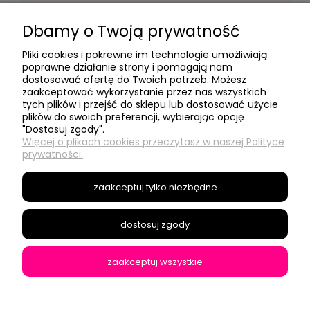
Dbamy o Twoją prywatność
Pliki cookies i pokrewne im technologie umożliwiają
poprawne działanie strony i pomagają nam
dostosować ofertę do Twoich potrzeb. Możesz
- Moje konto -
zaakceptować wykorzystanie przez nas wszystkich
tych plików i przejść do sklepu lub dostosować użycie
plików do swoich preferencji, wybierając opcję
"Dostosuj zgody".
- Social Media -
Więcej o plikach cookies przeczytasz w naszej Polityce
prywatności.
- Informacje -
zaakceptuj tylko niezbędne
- O nas -
dostosuj zgody
zaakceptuj wszystkie
Modyfikacje sklepów Shoper
pokaż pełną wersję strony