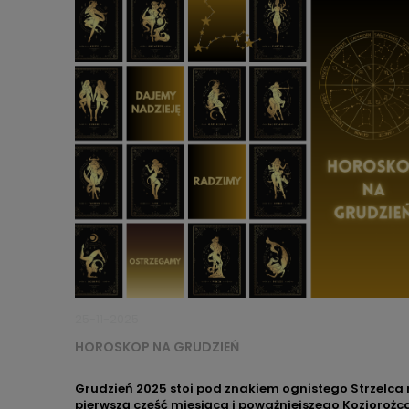
bliskiego.
25-11-2025
HOROSKOP NA GRUDZIEŃ
Grudzień 2025 stoi pod znakiem ognistego Strzelca
pierwszą część miesiąca i poważniejszego Koziorożc