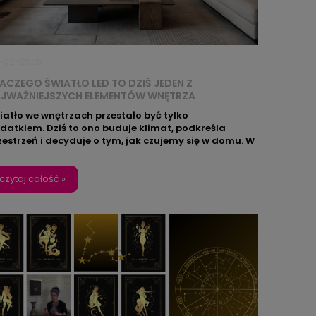
-02-2026
ACZEGO ŚWIATŁO LED TO DZIŚ JEDEN Z
JWAŻNIEJSZYCH ELEMENTÓW WNĘTRZA
iatło we wnętrzach przestało być tylko
datkiem. Dziś to ono buduje klimat, podkreśla
zestrzeń i decyduje o tym, jak czujemy się w domu. W
erwszym wpisie z serii pokazujemy, dlaczego
chnologia LED zmieniła sposób myślenia o aranżacji
ętrz i jak wykorzystać światło nie jako gadżet, ale
czytaj całość »
iadomy element wystroju.