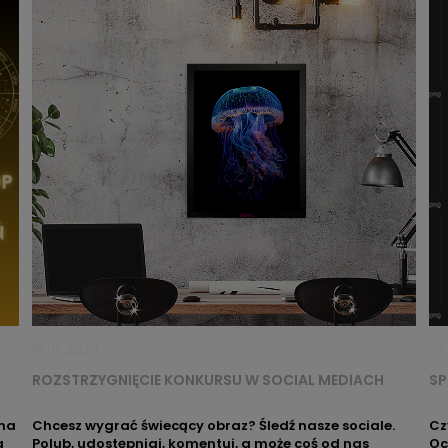
18-11-2024
24
ROZSTRZYGNIĘCIE KONKURSU W SOCIAL MEDIACH
SP
 na
Chcesz wygrać świecący obraz? Śledź nasze sociale.
Cz
a
Polub, udostępniaj, komentuj, a może coś od nas
Oc