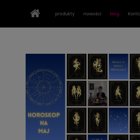
Strona główna
blog
produkty
nowości
blog
Kont