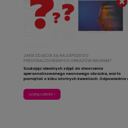
30-01-2024
JAKIE ZDJĘCIA SĄ NAJLEPSZE DO
PERSONALIZOWANYCH OBRAZÓW NEONME?
PODPOWIADAMY!
Szukając idealnych zdjęć do stworzenia
spersonalizowanego neonowego obrazka, warto
pamiętać o kilku istotnych kwestiach. Odpowiednio 
zdjęcie to klucz do osiągnięcia doskonałego efektu 
Twoim neonowym dziele sztuki. Przeczytaj poniższe
wskazówki, aby dowiedzieć się, jakie zdjęcia najlepie
czytaj całość »
wysłać do sklepu, aby Twoja neonowa kompozycja
zachwyciła wszystkich.