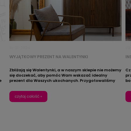
18-01-2024
29
WYJĄTKOWY PREZENT NA WALENTYNKI
IN
Zbliżają się Walentynki, a w naszym sklepie nie możemy
Cz
się doczekać, aby pomóc Wam wskazać idealny
pr
e
prezent dla Waszych ukochanych. Przygotowaliśmy
bo
w
dla Was unikalną propozycję, która z pewnością
a 
rozjaśni święto miłości, a jej prezentacja zrobi
ot
j
piorunujące wrażenie dla ukochanej osoby.
czytaj całość »
ws
ka