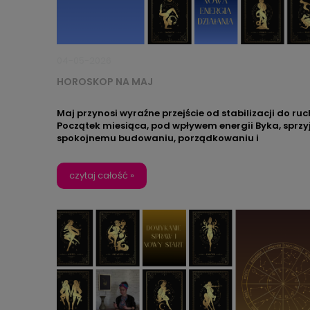
04-05-2026
HOROSKOP NA MAJ
Maj przynosi wyraźne przejście od stabilizacji do ruc
Początek miesiąca, pod wpływem energii Byka, sprzy
spokojnemu budowaniu, porządkowaniu i
podejmowaniu przemyślanych decyzji. To czas, w
którym warto skupić się na tym, co realne i
długofalowe.
czytaj całość »
W drugiej połowie miesiąca energia zaczyna
przyspieszać – pojawia się więcej kontaktów, rozmów
nowych pomysłów. To dobry moment, by wprowadzi
w życie to, co wcześniej było tylko planem.
Jeśli chcesz, żeby energia Twojego znaku towarzysz
Ci również w przestrzeni, wybierz
świecący obraz LED 
kolekcji Zodiak
– dopasowany do Twojego znaku lu
znaku kogoś bliskiego.