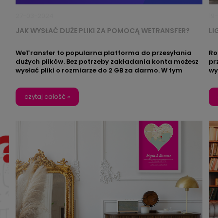
27-03-2024
19
JAK WYSŁAĆ DUŻE PLIKI ZA POMOCĄ WETRANSFER?
LI
WeTransfer to popularna platforma do przesyłania
Ro
dużych plików. Bez potrzeby zakładania konta możesz
pr
wysłać pliki o rozmiarze do 2 GB za darmo. W tym
wy
wpisie pokażemy Ci krok po kroku, jak wysyłać pliki za
sw
pomocą WeTransfer.
sa
czytaj całość »
dz
ni
zw
ob