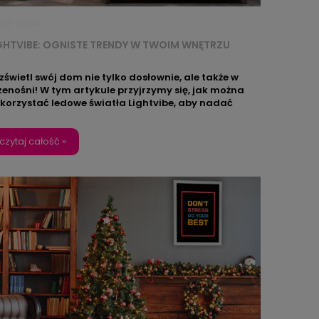
-03-2024
GHTVIBE: OGNISTE TRENDY W TWOIM WNĘTRZU
zświetl swój dom nie tylko dosłownie, ale także w
zenośni! W tym artykule przyjrzymy się, jak można
korzystać ledowe światła Lightvibe, aby nadać
ojemu wnętrzu ognisty charakter. Od kuchni po
lon, spraw, by Twoje pomieszczenia tętniły życiem
ięki tym nowoczesnym, kolorowym akcentom. I
czytaj całość »
eważne czy na obrazie znajdzie się wizerunek
ierzęcia, miasta czy roślinności, bo w naszych
razach drzemie prawdziwy OGIEŃ!