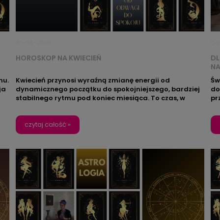
31-03-2026
04
HOROSKOP NA KWIECIEŃ
DL
NA
hu.
Kwiecień przynosi wyraźną zmianę energii od
Św
ja
dynamicznego początku do spokojniejszego, bardziej
do
stabilnego rytmu pod koniec miesiąca
. To czas, w
pr
którym łatwiej zrobić pierwszy krok, ale równie ważne
pi
staje się budowanie tego, co ma zostać na dłużej. W
te
pierwszej części miesiąca dominuje odwaga,
czytaj całość »
wn
inicjatywa i chęć działania, a druga sprzyja
św
 i
porządkowaniu, decyzjom i konsekwencji.
ć
To dobry moment, by połączyć impuls z planem –
zacząć coś nowego, ale nie zapominać o
yła
fundamentach. Jeśli chcesz, żeby ta energia
z
towarzyszyła Ci również w Twojej przestrzeni, wybierz
b
świecący obraz LED z kolekcji Zodiak – dopasowany do
Twojego znaku lub znaku kogoś bliskiego.