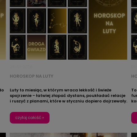
28-01-2026
01
HOROSKOP NA LUTY
HO
do
Luty to miesiąc, w którym wraca lekkość i świeże
To
spojrzenie – łatwiej złapać dystans, poukładać relacje
fu
i ruszyć z planami, które w styczniu dopiero dojrzewały.
ko
To dobry czas na odważne, ale mądre decyzje: sercem,
wy
lecz z głową. Jeśli chcesz, żeby ta energia działała też w
zn
,
Twojej przestrzeni, wybierz
czytaj całość »
świecący obraz LED
z
ka
ni,
kolekcji Zodiak – dopasowany do Twojego znaku lub
znaku kogoś bliskiego.