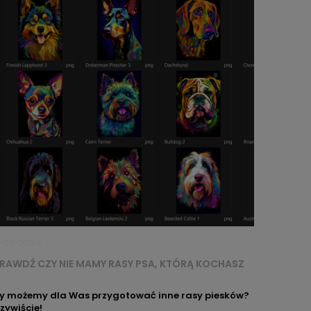
-07-2024
RAWDŹ CZY NIE MAMY RASY PSA, KTÓRĄ KOCHASZ
y możemy dla Was przygotować inne rasy piesków?
zywiście!