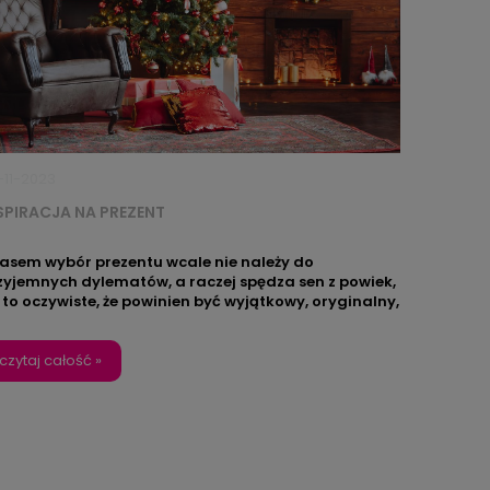
-11-2023
SPIRACJA NA PREZENT
asem wybór prezentu wcale nie należy do
zyjemnych dylematów, a raczej spędza sen z powiek,
 to oczywiste, że powinien być wyjątkowy, oryginalny,
najlepiej idealnie dopasowany to osoby, która go
rzyma. Z pomocą mogą przyjść neonowe obrazy –
paniałe instalacje, które można dopasować do
czytaj całość »
żdego wnętrza i… każdego charakteru!