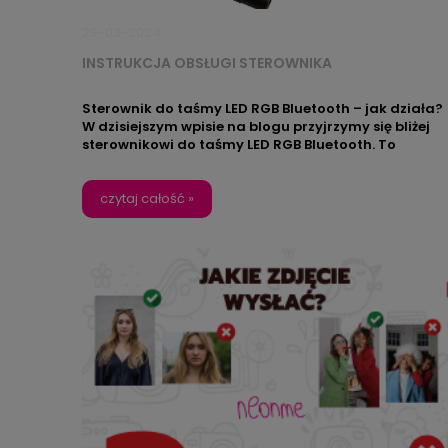
29-03-2024
INSTRUKCJA OBSŁUGI STEROWNIKA
Sterownik do taśmy LED RGB Bluetooth – jak działa?
W dzisiejszym wpisie na blogu przyjrzymy się bliżej
sterownikowi do taśmy LED RGB Bluetooth. To
niewielkie urządzenie pozwala na bezprzewodową
kontrolę oświetlenia za pomocą smartfona lub
tabletu.
czytaj całość »