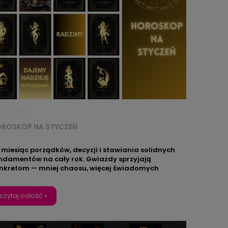
-01-2026
ROSKOP NA STYCZEŃ
 miesiąc porządków, decyzji i stawiania solidnych
ndamentów na cały rok. Gwiazdy sprzyjają
nkretom — mniej chaosu, więcej świadomych
borów. Sprawdź, co niesie styczeń dla Twojego
aku i otocz się energią, która będzie Ci towarzyszyć
żdego dnia.
czytaj całość »