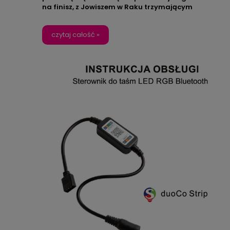
na finisz, z Jowiszem w Raku trzymającym
emocjonalne tło i dwoma mocnymi momentami
lunarnymi w Bliźniętach i Strzelcu. Jeśli chcesz, żeby 
kosmiczny klimat działał też w Twojej przestrzeni,
czytaj całość »
możesz dobrać świecący obraz LED z naszej kolekcji
Zodiak dokładnie pod swój znak albo znak kogoś
bliskiego - niech ściany przypominają Ci, z jaką
energią wchodzisz w 2026.