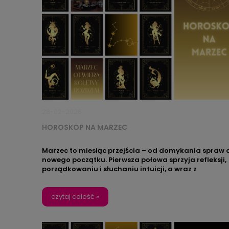
28-02-2026
HOROSKOP NA MARZEC
Marzec to miesiąc przejścia – od domykania spraw 
nowego początku.
Pierwsza połowa sprzyja refleksji,
porządkowaniu i słuchaniu intuicji, a wraz z
równonocą pojawia się więcej odwagi i chęci
działania. To dobry moment, by ruszyć z planami
świadomie: spokojnie, ale zdecydowanie. Jeśli chcesz
czytaj całość »
żeby ta energia była obecna także w Twojej przestrze
wybierz świecący obraz LED z kolekcji Zodiak –
dopasowany do Twojego znaku lub znaku kogoś