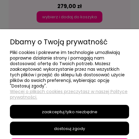
279,00 zł
wybierz i dodaj do koszyka
Dbamy o Twoją prywatność
Pliki cookies i pokrewne im technologie umożliwiają
poprawne działanie strony i pomagają nam
dostosować ofertę do Twoich potrzeb. Możesz
- Moje konto -
zaakceptować wykorzystanie przez nas wszystkich
tych plików i przejść do sklepu lub dostosować użycie
plików do swoich preferencji, wybierając opcję
"Dostosuj zgody".
- Social Media -
Więcej o plikach cookies przeczytasz w naszej Polityce
prywatności.
- Informacje -
zaakceptuj tylko niezbędne
- O nas -
dostosuj zgody