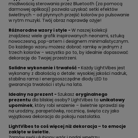
możliwością sterowania przez Bluetooth (za pomocą
darmowej aplikacji) pozwala uzyskać setki efektów
świetlnych – od płynnych przejść kolorów po pulsowanie
w rytm muzyki. Twój obraz naprawdę ożyje!
Różnorodne wzory i style -
W naszej kolekcji
znajdziesz wiele grafik inspirowanych neonami, sztuką
nowoczesną, pop-artem i designem minimalistycznym.
Do każdego wzoru możesz dobrać ramkę w jednym z
trzech kolorów – wszystko po to, by idealnie dopasować
dekorację do Twojej przestrzeni.
Solidne wykonanie i trwałość -
Każdy LightVibes jest
wykonany z dbałością o detale: wysokiej jakości nadruk,
stabilna rama i energooszczędne diody LED to
gwarancja trwałości i stylu na lata.
Idealny na prezent -
Szukasz
oryginalnego
prezentu
dla bliskiej osoby? LightVibes to
unikatowy
upominek
, który robi wrażenie – świetnie sprawdzi się
na urodziny, parapetówkę, rocznicę, święta czy jako
wyjątkowa dekoracja do pokoju nastolatka.
LightVibes to coś więcej niż dekoracja – to emocje
zaklęte w świetle.
Zamów swój ulubiony wzór i nadaj wnętrzu