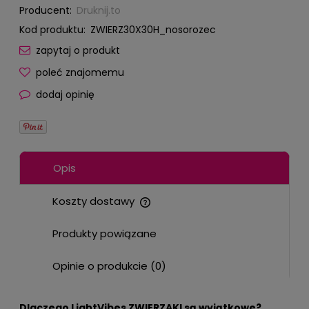
Producent:
Druknij.to
Kod produktu:
ZWIERZ30X30H_nosorozec
zapytaj o produkt
poleć znajomemu
dodaj opinię
Opis
Koszty dostawy
Cena nie zawiera ewentualnych kosztów płatności
Produkty powiązane
Opinie o produkcie (0)
Dlaczego LightVibes ZWIERZAKI są wyjątkowe?