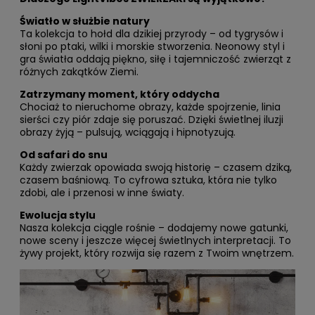
Światło w służbie natury
Ta kolekcja to hołd dla dzikiej przyrody – od tygrysów i
słoni po ptaki, wilki i morskie stworzenia. Neonowy styl i
gra światła oddają piękno, siłę i tajemniczość zwierząt z
różnych zakątków Ziemi.
Zatrzymany moment, który oddycha
Chociaż to nieruchome obrazy, każde spojrzenie, linia
sierści czy piór zdaje się poruszać. Dzięki świetlnej iluzji
obrazy żyją – pulsują, wciągają i hipnotyzują.
Od safari do snu
Każdy zwierzak opowiada swoją historię – czasem dziką,
czasem baśniową. To cyfrowa sztuka, która nie tylko
zdobi, ale i przenosi w inne światy.
Ewolucja stylu
Nasza kolekcja ciągle rośnie – dodajemy nowe gatunki,
nowe sceny i jeszcze więcej świetlnych interpretacji. To
żywy projekt, który rozwija się razem z Twoim wnętrzem.