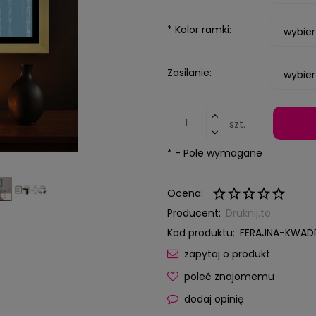
*
Kolor ramki:
Zasilanie:
szt.
*
- Pole wymagane
Ocena:
Producent:
Druknij.to
Kod produktu:
FERAJNA-KWAD
zapytaj o produkt
poleć znajomemu
dodaj opinię