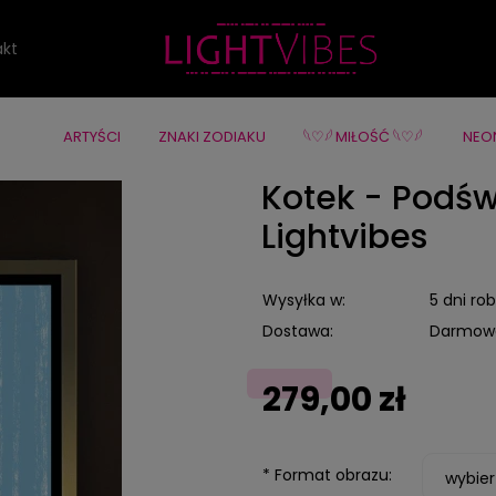
aczkowa ferajna
Kotek - Podświetlany obraz led Lightvibes
akt
ARTYŚCI
ZNAKI ZODIAKU
‪‪𓆩♡𓆪 MIŁOŚĆ 𓆩♡𓆪 ‪
NEO
Kotek - Podśw
Lightvibes
Wysyłka w:
5 dni ro
Dostawa:
Darmow
Cena nie zawiera ewentualnych
279,00 zł
kosztów płatności
*
Format obrazu: