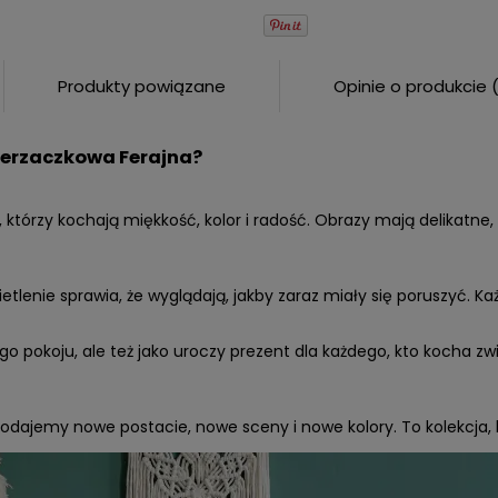
Produkty powiązane
Opinie o produkcie 
ie zawiera ewentualnych
ierzaczkowa Ferajna?
w płatności
h, którzy kochają miękkość, kolor i radość. Obrazy mają delikatn
lenie sprawia, że wyglądają, jakby zaraz miały się poruszyć. Każ
cego pokoju, ale też jako uroczy prezent dla każdego, kto kocha 
odajemy nowe postacie, nowe sceny i nowe kolory. To kolekcja, k