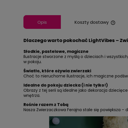
Opis
Koszty dostawy
Cena n
Dlaczego warto pokochać LightVibes – Zw
kosztó
Słodkie, pastelowe, magiczne
Ilustracje stworzone z myślą o dzieciach i wszystkic
w pokoju.
Światło, które ożywia zwierzaki
Choć to nieruchome ilustracje, ich magiczne podświet
Idealne do pokoju dziecka (i nie tylko!)
Obrazy z tej serii są idealne jako dekoracja dziecię
wnętrza.
Rośnie razem z Tobą
Nasza Zwierzaczkowa Ferajna stale się powiększa – d