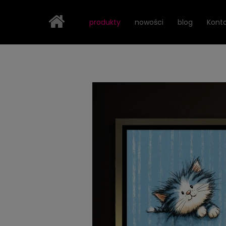
Strona główna
Dziecięce światy Lightvibes
Zwierz
produkty
nowości
blog
Kont